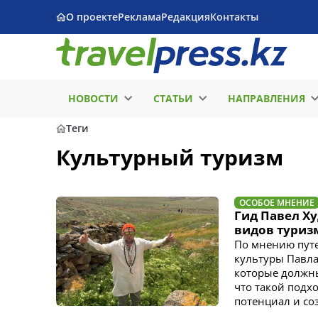
О проекте
Реклама
Редакция
Контакты
НОВОСТИ
СТАТЬИ
НАПРАВЛЕНИЯ
Теги
Культурный туризм
ОСОБОЕ МНЕНИЕ
Гид Павел Ху
видов туриз
По мнению путе
культуры Павла
которые должны
что такой подх
потенциал и со