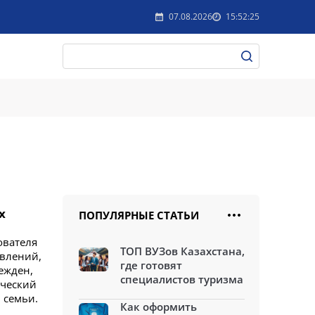
07.08.2026
15:52:25
х
ПОПУЛЯРНЫЕ СТАТЬИ
ователя
ТОП ВУЗов Казахстана,
авлений,
где готовят
ежден,
специалистов туризма
ический
 семьи.
Как оформить