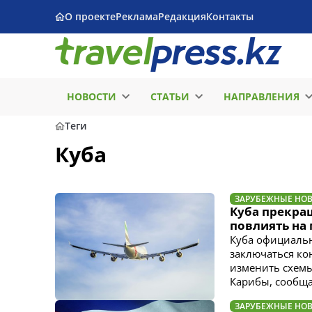
О проекте
Реклама
Редакция
Контакты
НОВОСТИ
СТАТЬИ
НАПРАВЛЕНИЯ
Теги
Куба
ЗАРУБЕЖНЫЕ НО
Куба прекра
повлиять на
Куба официальн
заключаться ко
изменить схемы
Карибы, сообщае
ЗАРУБЕЖНЫЕ НО