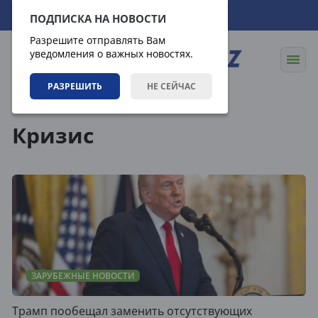
09.08.2026
16:45:20
ПОДПИСКА НА НОВОСТИ
Разрешите отправлять Вам
уведомления о важных новостях.
РАЗРЕШИТЬ
НЕ СЕЙЧАС
Теги
Кризис
ЗАРУБЕЖНЫЕ НОВОСТИ
Трамп пообещал заменить отсутствующих