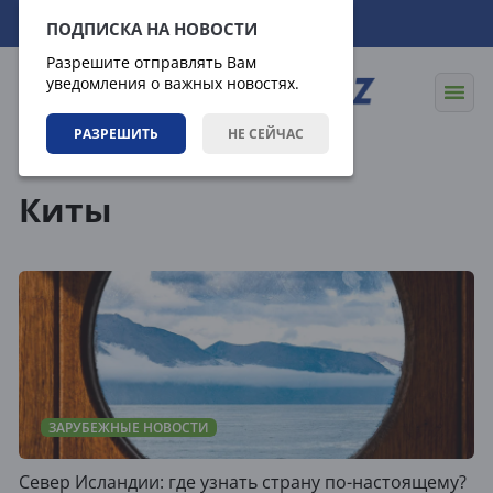
07.08.2026
00:50:04
ПОДПИСКА НА НОВОСТИ
Разрешите отправлять Вам
уведомления о важных новостях.
РАЗРЕШИТЬ
НЕ СЕЙЧАС
Теги
Киты
ЗАРУБЕЖНЫЕ НОВОСТИ
Север Исландии: где узнать страну по-настоящему?