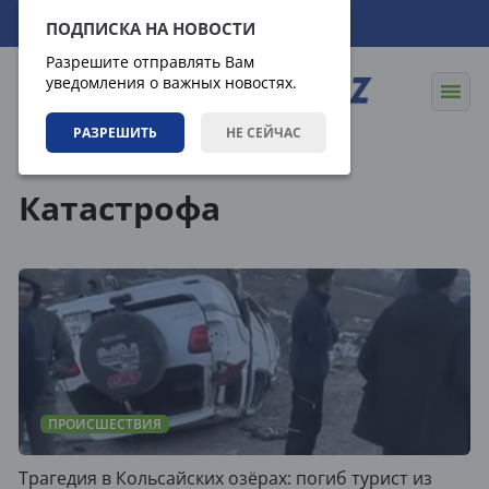
07.08.2026
17:33:17
ПОДПИСКА НА НОВОСТИ
Разрешите отправлять Вам
уведомления о важных новостях.
РАЗРЕШИТЬ
НЕ СЕЙЧАС
Теги
Катастрофа
ПРОИСШЕСТВИЯ
Трагедия в Кольсайских озёрах: погиб турист из