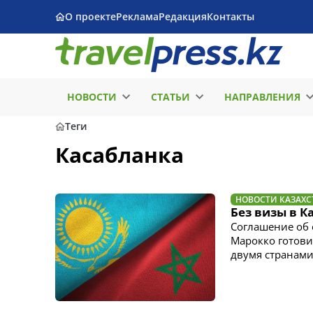
О проекте
Реклама
Редакция
Контакты
НОВОСТИ
СТАТЬИ
НАПРАВЛЕНИЯ
Теги
Касабланка
НОВОСТИ КАЗАХС
Без визы в К
Соглашение об 
Марокко готови
двумя странами