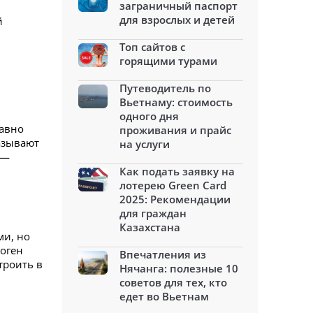
заграничный паспорт
для взрослых и детей
й
Топ сайтов с
горящими турами
Путеводитель по
Вьетнаму: стоимость
одного дня
давно
проживания и прайс
азывают
на услуги
 —
Как подать заявку на
лотерею Green Card
2025: Рекомендации
для граждан
Казахстана
ми, но
Боген
Впечатления из
троить в
Нячанга: полезные 10
советов для тех, кто
едет во Вьетнам