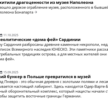
охитили драгоценности из музея Наполеона
зошло дерзкое ограбление музея, расположенного в бывше
полеона Бонапарта
11.10.2025
еолитические «дома фей» Сардинии
ву Сардиния разбросаны древние каменные некрополи, не
писок Всемирного наследия ЮНЕСКО. Эти памятники расск
гребальных традициях острова, а для местных жителей они
ма фей».
15.09.2025
кий бункер в Польше превратился в музей
яд Пневро - это обычная деревня с золотыми полями и леса
ывается настоящий лабиринт. Здесь находится Одер-Варте-
щный оборонительный комплекс, который нацисты начали с
чтобы защитить восточные границы Германии.