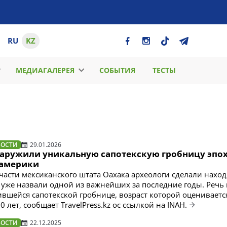
RU
KZ
МЕДИАГАЛЕРЕЯ
СОБЫТИЯ
ТЕСТЫ
ВОСТИ
29.01.2026
наружили уникальную сапотекскую гробницу эпо
оамерики
части мексиканского штата Оахака археологи сделали наход
 уже назвали одной из важнейших за последние годы. Речь 
вшейся сапотекской гробнице, возраст которой оцениваетс
 лет, сообщает TravelPress.kz ос ссылкой на INAH.
ВОСТИ
22.12.2025