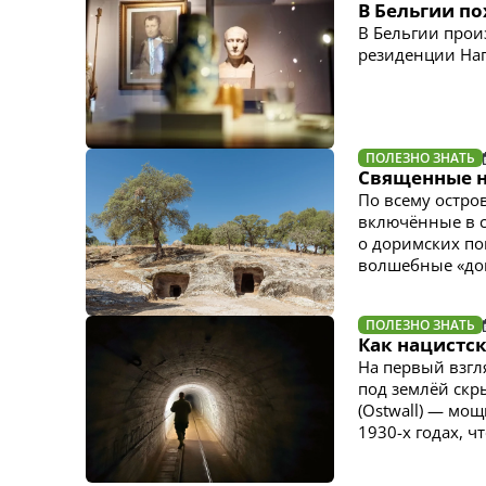
В Бельгии п
В Бельгии прои
резиденции На
ПОЛЕЗНО ЗНАТЬ
Священные н
По всему остро
включённые в с
о доримских по
волшебные «до
ПОЛЕЗНО ЗНАТЬ
Как нацистс
На первый взгл
под землёй скр
(Ostwall) — мо
1930-х годах, 