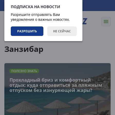
09.08.2026
20:07:25
ПОДПИСКА НА НОВОСТИ
Разрешите отправлять Вам
уведомления о важных новостях.
РАЗРЕШИТЬ
НЕ СЕЙЧАС
Теги
Занзибар
ПОЛЕЗНО ЗНАТЬ
Прохладный бриз и комфортный
отдых: куда отправиться за пляжным
отпуском без изнуряющей жары?