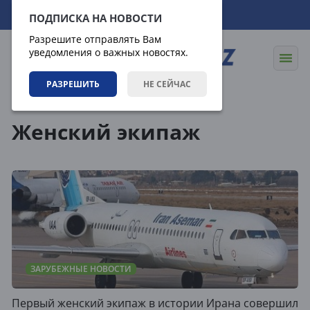
09.08.2026
20:49:44
ПОДПИСКА НА НОВОСТИ
Разрешите отправлять Вам
уведомления о важных новостях.
РАЗРЕШИТЬ
НЕ СЕЙЧАС
Теги
Женский экипаж
ЗАРУБЕЖНЫЕ НОВОСТИ
Первый женский экипаж в истории Ирана совершил