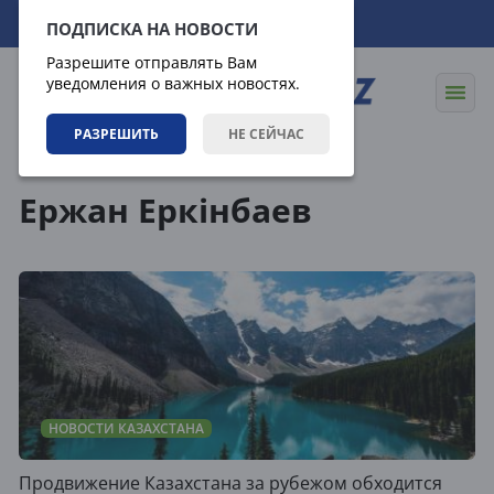
08.08.2026
17:54:29
ПОДПИСКА НА НОВОСТИ
Разрешите отправлять Вам
уведомления о важных новостях.
РАЗРЕШИТЬ
НЕ СЕЙЧАС
Теги
Ержан Еркінбаев
НОВОСТИ КАЗАХСТАНА
Продвижение Казахстана за рубежом обходится