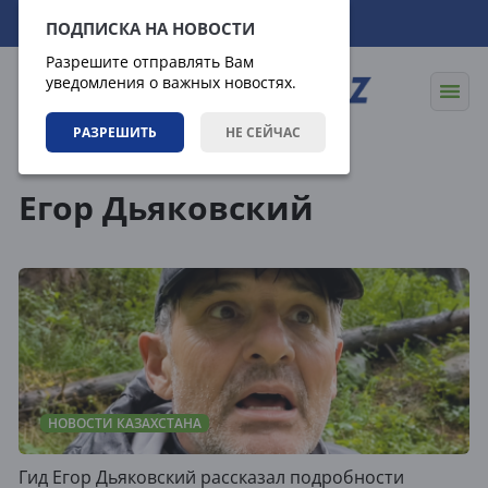
10.08.2026
17:46:15
ПОДПИСКА НА НОВОСТИ
Разрешите отправлять Вам
уведомления о важных новостях.
РАЗРЕШИТЬ
НЕ СЕЙЧАС
Теги
Егор Дьяковский
НОВОСТИ КАЗАХСТАНА
Гид Егор Дьяковский рассказал подробности