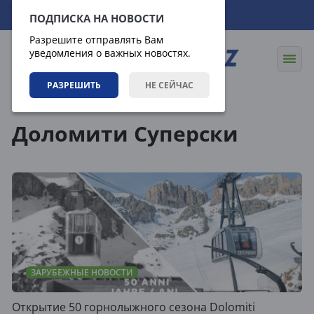
09.08.2026
07:24:18
ПОДПИСКА НА НОВОСТИ
Разрешите отправлять Вам
уведомления о важных новостях.
РАЗРЕШИТЬ
НЕ СЕЙЧАС
Теги
Доломити Суперски
ЗАРУБЕЖНЫЕ НОВОСТИ
Открытие 50 горнолыжного сезона Dolomiti