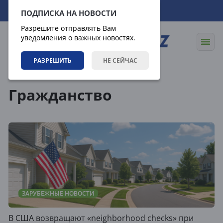
06.08.2026
20:01:43
ПОДПИСКА НА НОВОСТИ
Разрешите отправлять Вам
уведомления о важных новостях.
РАЗРЕШИТЬ
НЕ СЕЙЧАС
Теги
Гражданство
ЗАРУБЕЖНЫЕ НОВОСТИ
В США возвращают «neighborhood checks» при