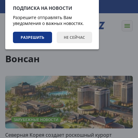
10.08.2026
17:51:20
ПОДПИСКА НА НОВОСТИ
Разрешите отправлять Вам
уведомления о важных новостях.
РАЗРЕШИТЬ
НЕ СЕЙЧАС
Теги
Вонсан
ЗАРУБЕЖНЫЕ НОВОСТИ
Северная Корея создает роскошный курорт