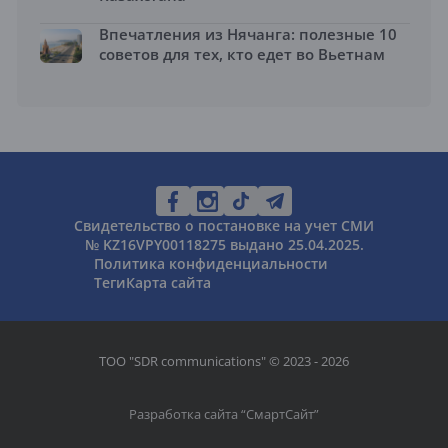
Впечатления из Нячанга: полезные 10
советов для тех, кто едет во Вьетнам
Свидетельство о постановке на учет СМИ
№ KZ16VPY00118275 выдано 25.04.2025.
Политика конфиденциальности
Теги
Карта сайта
ТОО "SDR communications" © 2023 - 2026
Разработка сайта “
СмартСайт
”