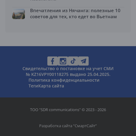
Впечатления из Нячанга: полезные 10
советов для тех, кто едет во Вьетнам
Свидетельство о постановке на учет СМИ
№ KZ16VPY00118275 выдано 25.04.2025.
Политика конфиденциальности
Теги
Карта сайта
ТОО "SDR communications" © 2023 - 2026
Разработка сайта “
СмартСайт
”