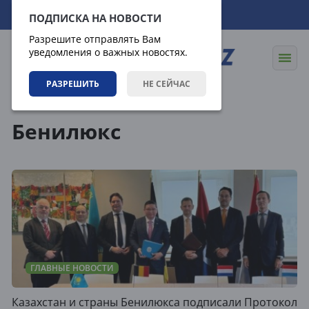
06.08.2026
07:14:52
ПОДПИСКА НА НОВОСТИ
Разрешите отправлять Вам
уведомления о важных новостях.
РАЗРЕШИТЬ
НЕ СЕЙЧАС
Теги
Бенилюкс
ГЛАВНЫЕ НОВОСТИ
Казахстан и страны Бенилюкса подписали Протокол