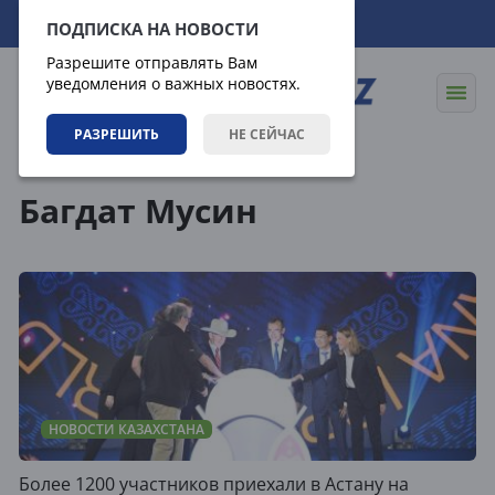
06.08.2026
19:37:52
ПОДПИСКА НА НОВОСТИ
Разрешите отправлять Вам
уведомления о важных новостях.
РАЗРЕШИТЬ
НЕ СЕЙЧАС
Теги
Багдат Мусин
НОВОСТИ КАЗАХСТАНА
Более 1200 участников приехали в Астану на