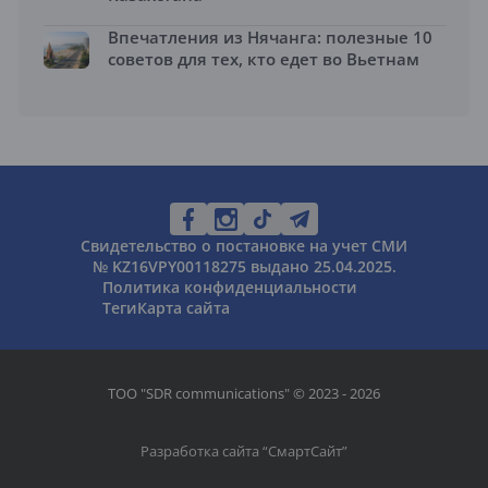
Впечатления из Нячанга: полезные 10
советов для тех, кто едет во Вьетнам
Свидетельство о постановке на учет СМИ
№ KZ16VPY00118275 выдано 25.04.2025.
Политика конфиденциальности
Теги
Карта сайта
ТОО "SDR communications" © 2023 - 2026
Разработка сайта “
СмартСайт
”