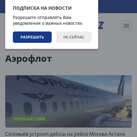
08.08.2026
22:04:37
ПОДПИСКА НА НОВОСТИ
Разрешите отправлять Вам
уведомления о важных новостях.
РАЗРЕШИТЬ
НЕ СЕЙЧАС
Теги
Аэрофлот
ПРОИСШЕСТВИЯ
Соловьёв устроил дебош на рейсе Москва-Астана