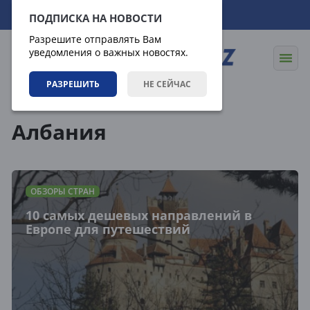
09.08.2026
05:59:57
ПОДПИСКА НА НОВОСТИ
Разрешите отправлять Вам
уведомления о важных новостях.
РАЗРЕШИТЬ
НЕ СЕЙЧАС
Теги
Албания
ОБЗОРЫ СТРАН
10 самых дешевых направлений в
Европе для путешествий