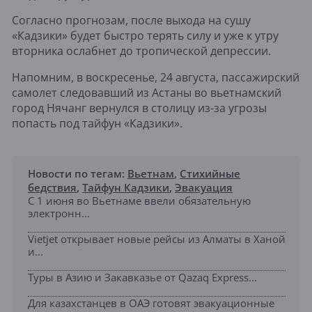
Согласно прогнозам, после выхода на сушу
«Кадзики» будет быстро терять силу и уже к утру
вторника ослабнет до тропической депрессии.
Напомним, в воскресенье, 24 августа, пассажирский
самолет следовавший из Астаны во вьетнамский
город Нячанг вернулся в столицу из-за угрозы
попасть под тайфун «Кадзики».
Новости по тегам:
Вьетнам
,
Стихийные
бедствия
,
Тайфун Кадзики
,
Эвакуация
С 1 июня во Вьетнаме ввели обязательную
электронн...
Vietjet открывает новые рейсы из Алматы в Ханой
и...
Туры в Азию и Закавказье от Qazaq Express...
Для казахстанцев в ОАЭ готовят эвакуационные