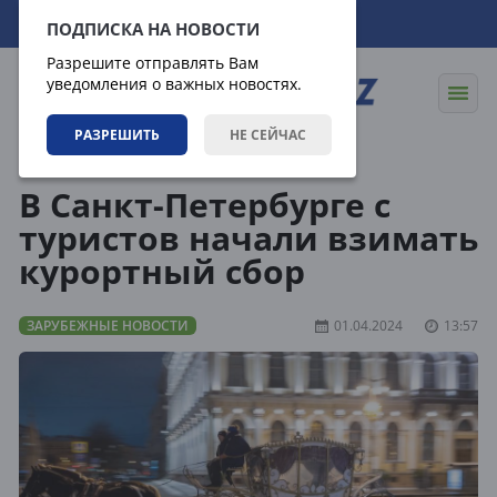
08.08.2026
10:35:20
ПОДПИСКА НА НОВОСТИ
Разрешите отправлять Вам
уведомления о важных новостях.
РАЗРЕШИТЬ
НЕ СЕЙЧАС
Новости
Зарубежные новости
В Санкт-Петербурге с
туристов начали взимать
курортный сбор
ЗАРУБЕЖНЫЕ НОВОСТИ
01.04.2024
13:57