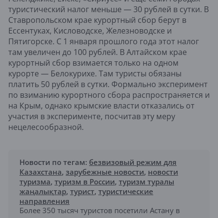
туристический налог меньше — 30 рублей в сутки. В
Ставропольском крае курортный сбор берут в
Ессентуках, Кисловодске, Железноводске и
Пятигорске. С 1 января прошлого года этот налог
там увеличен до 100 рублей. В Алтайском крае
курортный сбор взимается только на одном
курорте — Белокурихе. Там туристы обязаны
платить 50 рублей в сутки. Формально эксперимент
по взиманию курортного сбора распространяется и
на Крым, однако крымские власти отказались от
участия в эксперименте, посчитав эту меру
нецелесообразной.
Новости по тегам:
безвизовый режим для
Казахстана
,
зарубежные новости
,
новости
туризма
,
туризм в России
,
туризм туралы
жаңалықтар
,
турист
,
туристические
направления
Более 350 тысяч туристов посетили Астану в