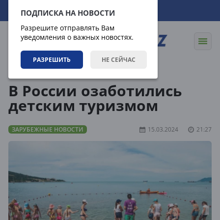
07.08.2026
07:11:53
ПОДПИСКА НА НОВОСТИ
Разрешите отправлять Вам
уведомления о важных новостях.
РАЗРЕШИТЬ
НЕ СЕЙЧАС
Новости
Зарубежные новости
В России озаботились
детским туризмом
ЗАРУБЕЖНЫЕ НОВОСТИ
15.03.2024
21:27