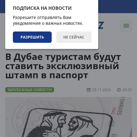
09.08.2026
11:38:35
ПОДПИСКА НА НОВОСТИ
Разрешите отправлять Вам
уведомления о важных новостях.
РАЗРЕШИТЬ
НЕ СЕЙЧАС
Новости
Зарубежные новости
В Дубае туристам будут
ставить эксклюзивный
штамп в паспорт
ЗАРУБЕЖНЫЕ НОВОСТИ
23.11.2024
20:25