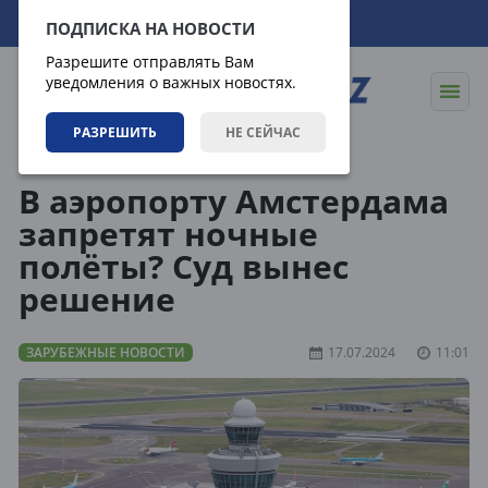
09.08.2026
11:22:26
ПОДПИСКА НА НОВОСТИ
Разрешите отправлять Вам
уведомления о важных новостях.
РАЗРЕШИТЬ
НЕ СЕЙЧАС
Новости
Зарубежные новости
В аэропорту Амстердама
запретят ночные
полёты? Суд вынес
решение
ЗАРУБЕЖНЫЕ НОВОСТИ
17.07.2024
11:01