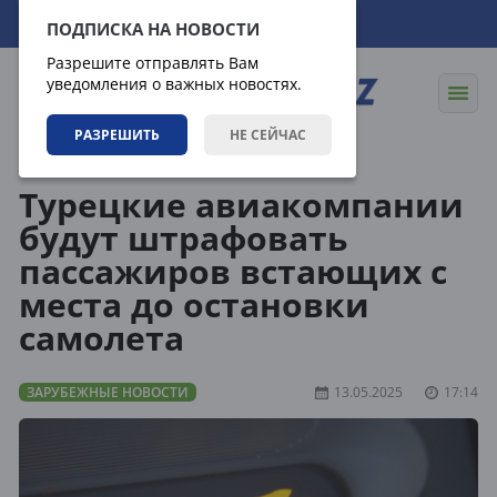
07.08.2026
12:07:43
ПОДПИСКА НА НОВОСТИ
Разрешите отправлять Вам
уведомления о важных новостях.
РАЗРЕШИТЬ
НЕ СЕЙЧАС
Новости
Зарубежные новости
Турецкие авиакомпании
будут штрафовать
пассажиров встающих с
места до остановки
самолета
ЗАРУБЕЖНЫЕ НОВОСТИ
13.05.2025
17:14