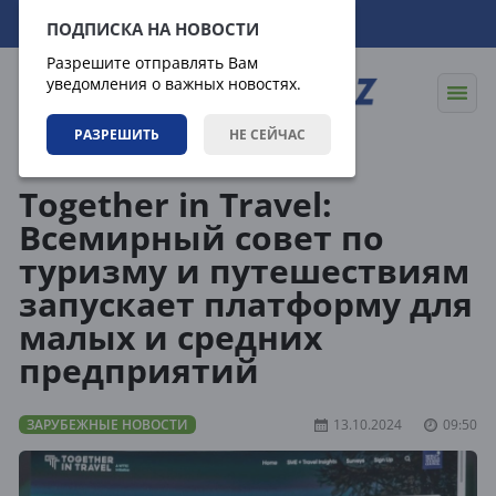
06.08.2026
06:34:12
ПОДПИСКА НА НОВОСТИ
Разрешите отправлять Вам
уведомления о важных новостях.
РАЗРЕШИТЬ
НЕ СЕЙЧАС
Новости
Зарубежные новости
Together in Travel:
Всемирный совет по
туризму и путешествиям
запускает платформу для
малых и средних
предприятий
ЗАРУБЕЖНЫЕ НОВОСТИ
13.10.2024
09:50