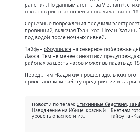
ранения. По данным агентства Vietnam+, стих
гектаров рисовых полей и повалила свыше 18 
Серьёзные повреждения получили электросети
провинций, включая Тханьхоа, Нгеан, Хатинь, 
под водой после ночных ливней.
Тайфун
обрушился
на северное побережье днём
Лаоса. Тем не менее синоптики предупреждаю
районах за шесть часов может выпадать до 1
Перед этим «Кадзики»
прошёл
вдоль южного п
приостановили работу предприятий и закрыл
Новости по тегам:
Стихийные бедствия
,
Тай
Наводнение на Ибице: красный
Вьетнам гот
уровень опасности из...
тайфуна «Кад