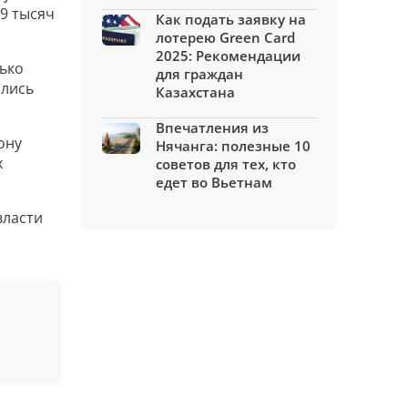
29 тысяч
Как подать заявку на
лотерею Green Card
2025: Рекомендации
ько
для граждан
ались
Казахстана
Впечатления из
ону
Нячанга: полезные 10
х
советов для тех, кто
едет во Вьетнам
власти