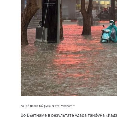
Ханой после тайфуна. Фото: Vietnam +
Во Вьетнаме в результате удара тайфуна «Кад