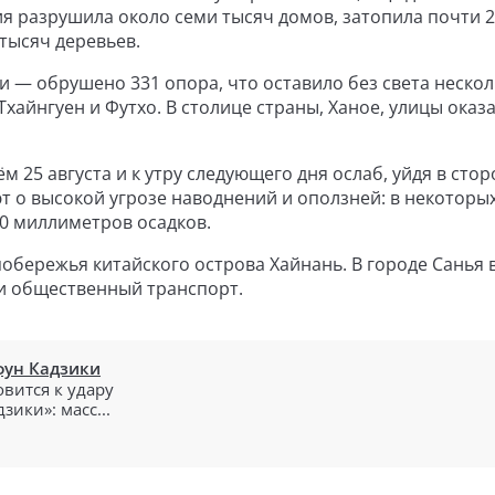
ия разрушила около семи тысяч домов, затопила почти 
тысяч деревьев.
 — обрушено 331 опора, что оставило без света нескол
Тхайнгуен и Футхо. В столице страны, Ханое, улицы оказ
 25 августа и к утру следующего дня ослаб, уйдя в стор
т о высокой угрозе наводнений и оползней: в некоторы
50 миллиметров осадков.
обережья китайского острова Хайнань. В городе Санья 
и общественный транспорт.
фун Кадзики
овится к удару
зики»: масс...