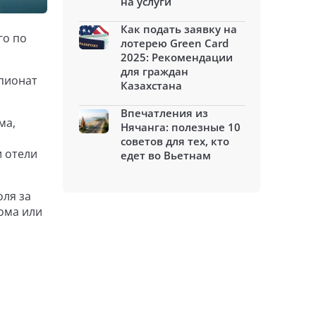
на услуги
Как подать заявку на
го по
лотерею Green Card
2025: Рекомендации
для граждан
мпионат
Казахстана
Впечатления из
ма,
Нячанга: полезные 10
советов для тех, кто
и отели
едет во Вьетнам
оля за
ома или