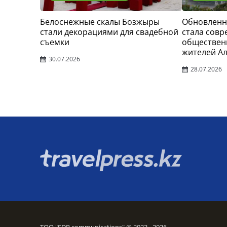
Белоснежные скалы Бозжыры
Обновленн
стали декорациями для свадебной
стала сов
съемки
обществен
жителей А
30.07.2026
28.07.2026