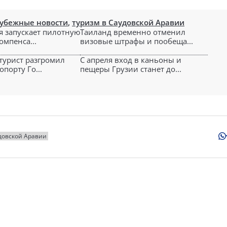
убежные новости
,
туризм в Саудовской Аравии
 запускает пилотную
Таиланд временно отменил
омпенса...
визовые штрафы и пообеща...
турист разгромил
С апреля вход в каньоны и
опорту Го...
пещеры Грузии станет до...
довской Аравии