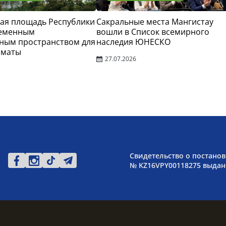
ая площадь Республики
Сакральные места Мангистау
ременным
вошли в Список всемирного
ным пространством для
наследия ЮНЕСКО
лматы
27.07.2026
Свидетельство о постанов
№ KZ16VPY00118275 выдано