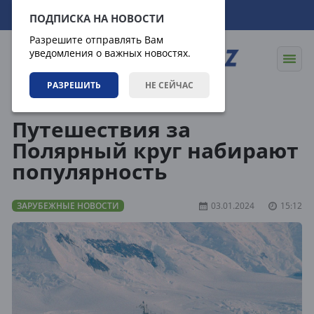
09.08.2026
17:33:18
ПОДПИСКА НА НОВОСТИ
Разрешите отправлять Вам
уведомления о важных новостях.
РАЗРЕШИТЬ
НЕ СЕЙЧАС
Новости
Зарубежные новости
Путешествия за
Полярный круг набирают
популярность
ЗАРУБЕЖНЫЕ НОВОСТИ
03.01.2024
15:12