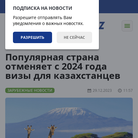
09.08.2026
19:30:54
ПОДПИСКА НА НОВОСТИ
Разрешите отправлять Вам
уведомления о важных новостях.
РАЗРЕШИТЬ
НЕ СЕЙЧАС
Новости
Зарубежные новости
Популярная страна
отменяет с 2024 года
визы для казахстанцев
ЗАРУБЕЖНЫЕ НОВОСТИ
29.12.2023
11:57