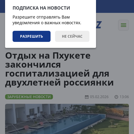
09.08.2026
20:37:44
ПОДПИСКА НА НОВОСТИ
Разрешите отправлять Вам
уведомления о важных новостях.
РАЗРЕШИТЬ
НЕ СЕЙЧАС
Новости
Зарубежные новости
Отдых на Пхукете
закончился
госпитализацией для
двухлетней россиянки
ЗАРУБЕЖНЫЕ НОВОСТИ
05.02.2026
13:06