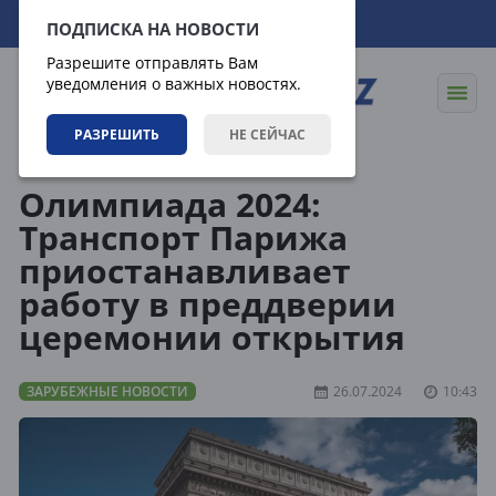
08.08.2026
04:37:58
ПОДПИСКА НА НОВОСТИ
Разрешите отправлять Вам
уведомления о важных новостях.
РАЗРЕШИТЬ
НЕ СЕЙЧАС
Новости
Зарубежные новости
Олимпиада 2024:
Транспорт Парижа
приостанавливает
работу в преддверии
церемонии открытия
ЗАРУБЕЖНЫЕ НОВОСТИ
26.07.2024
10:43