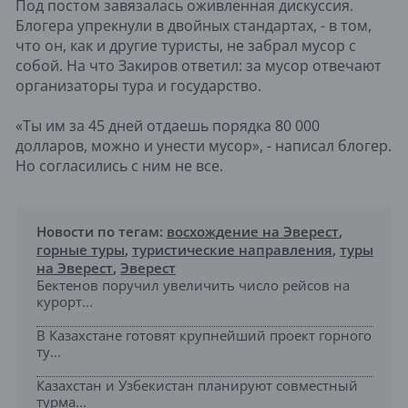
Под постом завязалась оживленная дискуссия.
Блогера упрекнули в двойных стандартах, - в том,
что он, как и другие туристы, не забрал мусор с
собой. На что Закиров ответил: за мусор отвечают
организаторы тура и государство.
«Ты им за 45 дней отдаешь порядка 80 000
долларов, можно и унести мусор», - написал блогер.
Но согласились с ним не все.
Новости по тегам:
восхождение на Эверест
,
горные туры
,
туристические направления
,
туры
на Эверест
,
Эверест
Бектенов поручил увеличить число рейсов на
курорт...
В Казахстане готовят крупнейший проект горного
ту...
Казахстан и Узбекистан планируют совместный
турма...