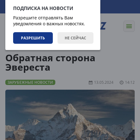
10.08.2026
07:50:25
ПОДПИСКА НА НОВОСТИ
Разрешите отправлять Вам
уведомления о важных новостях.
РАЗРЕШИТЬ
НЕ СЕЙЧАС
Новости
Зарубежные новости
Обратная сторона
Эвереста
ЗАРУБЕЖНЫЕ НОВОСТИ
13.05.2024
14:12