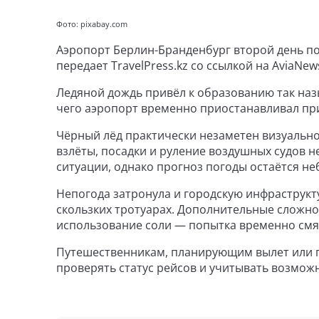
Фото: pixabay.com
Аэропорт Берлин-Бранденбург второй день по
передает TravelPress.kz со ссылкой на AviaNew
Ледяной дождь привёл к образованию так наз
чего аэропорт временно приостанавливал при
Чёрный лёд практически незаметен визуально
взлёты, посадки и руление воздушных судов
ситуации, однако прогноз погоды остаётся н
Непогода затронула и городскую инфраструкту
скользких тротуарах. Дополнительные сложно
использование соли — попытка временно смя
Путешественникам, планирующим вылет или п
проверять статус рейсов и учитывать возмо