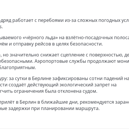
дряд работает с перебоями из-за сложных погодных усл
s.
ываемого «чёрного льда» на взлётно-посадочных полосах
ём и отправку рейсов в целях безопасности.
, но значительно снижает сцепление с поверхностью, д
 небезопасными. Аэропортовые службы продолжают мон
еблагоприятным.
ру: за сутки в Берлине зафиксированы сотни падений н
сти создаёт действующий экологический запрет на
гчить ограничения была отклонена судом.
рилёт в Берлин в ближайшие дни, рекомендуется заран
жные задержки при планировании маршрута.