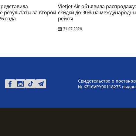
 представила
Vietjet Air объявила распродажу:
 результаты за второй
скидки до 30% на международн
26 года
рейсы
31.07.2026
Свидетельство о постанов
№ KZ16VPY00118275 выдано