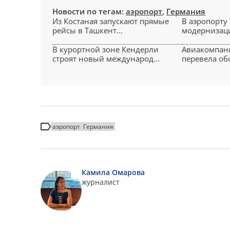
Новости по тегам:
аэропорт
,
Германия
Из Костаная запускают прямые
В аэропорту
рейсы в Ташкент...
модернизаци
В курортной зоне Кендерли
Авиакомпани
строят новый международ...
перевела об
аэропорт
Германия
Камила Омарова
журналист