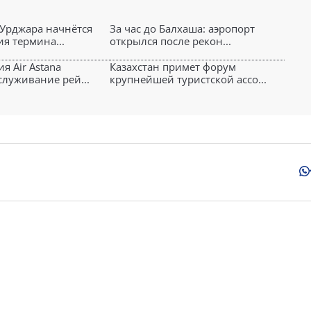
 Урджара начнётся
За час до Балхаша: аэропорт
я термина...
открылся после рекон...
я Air Astana
Казахстан примет форум
служивание рей...
крупнейшей туристской ассо...