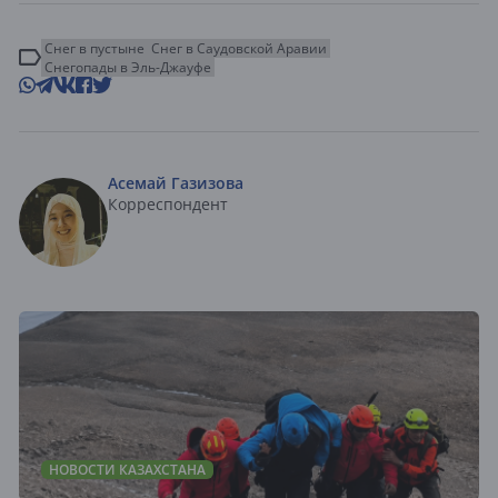
Снег в пустыне
Снег в Саудовской Аравии
Снегопады в Эль-Джауфе
Асемай Газизова
Корреспондент
НОВОСТИ КАЗАХСТАНА