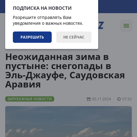
08.08.2026
03:11:45
ПОДПИСКА НА НОВОСТИ
Разрешите отправлять Вам
уведомления о важных новостях.
РАЗРЕШИТЬ
НЕ СЕЙЧАС
Новости
Зарубежные новости
Неожиданная зима в
пустыне: снегопады в
Эль-Джауфе, Саудовская
Аравия
ЗАРУБЕЖНЫЕ НОВОСТИ
05.11.2024
07:32