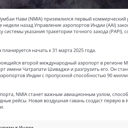
умбаи Нави (NMIA) приземлился первый коммерческий 
ве недели назад Управление аэропортов Индии (AAI) зак
у системы указания тракетории точного захода (PAPI), 
планируется начать к 31 марта 2025 года.
оящийся второй международный аэропорт в регионе М
т имени Чатрапати Шиваджи и разгрузить его. Он стан
эропортов Индии с пропускной способностью 90 милл
опорта, NMIA станет важным авиационным узлом, спосо
одные рейсы. Новая воздушная гавань создаст первую в 
и.
туризм в Индии