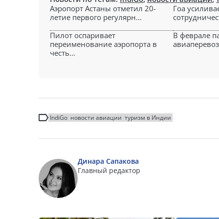
Аэропорт Астаны отметил 20-
Гоа усилива
летие первого регулярн...
сотрудничест
Пилот оспаривает
В феврале п
переименование аэропорта в
авиаперевоз
честь...
IndiGo
новости авиации
туризм в Индии
Динара Сапакова
Главный редактор