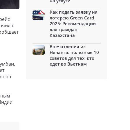
на услуги
Как подать заявку на
лотерею Green Card
рейс
2025: Рекомендации
ончило
для граждан
сообщает
Казахстана
Впечатления из
Нячанга: полезные 10
советов для тех, кто
умбаи,
едет во Вьетнам
ет
ионов
бным
Индии