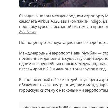
Сегодня в новом международном аэропорту М
самолета Airbus A320 авиакомпании Indigo. Д
проверку курсо-глиссадной системы и проверк
AviaNews
.
Полноценную эксплуатацию нового аэропорта 
Международный аэропорт Нави Мумбаи — стр
призванный дополнить существующий аэропор
одним из крупнейших новых международных а
пассажиров и 2,5 миллиона тонн грузов в год.
Расположенный в 40 км от действующего аэр
обслуживать как внутренние, так и междунар
городскую систему с несколькими аэропортам
Новости по тегам:
IndiGo
,
новости авиации
,