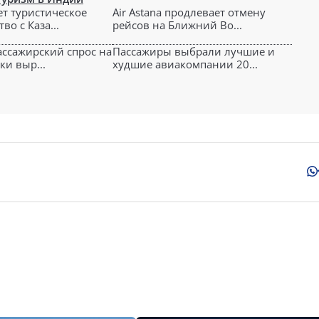
ет туристическое
Air Astana продлевает отмену
во с Каза...
рейсов на Ближний Во...
ассажирский спрос на
Пассажиры выбрали лучшие и
ки выр...
худшие авиакомпании 20...