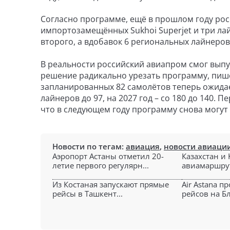
Согласно программе, ещё в прошлом году ро
импортозамещённых Sukhoi Superjet и три лайн
второго, а вдобавок 6 региональных лайнеров
В реальности российский авиапром смог выпус
решение радикально урезать программу, пи
запланированных 82 самолётов теперь ожидае
лайнеров до 97, на 2027 год – со 180 до 140.
что в следующем году программу снова могут
Новости по тегам:
авиация
,
новости авиаци
Аэропорт Астаны отметил 20-
Казахстан и
летие первого регулярн...
авиамаршрут
Из Костаная запускают прямые
Air Astana п
рейсы в Ташкент...
рейсов на Б