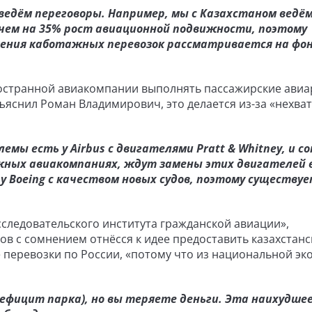
едём переговоры. Например, мы с Казахстаном ведё
е чем на 35% рост авиационной подвижности, поэтому
ения каботажных перевозок рассматривается на фо
остранной авиакомпании выполнять пассажирские ави
ъяснил Роман Владимирович, это делается из-за «нехва
мы есть у Airbus с двигателями Pratt & Whitney, и с
жных авиакомпаниях, ждут замены этих двигателей 
 у Boeing с качеством новых судов, поэтому существу
сследовательского института гражданской авиации»,
в с сомнением отнёсся к идее предоставить казахстан
перевозки по России, «потому что из национальной эк
ефицит парка), но вы теряете деньги. Эта наихудше