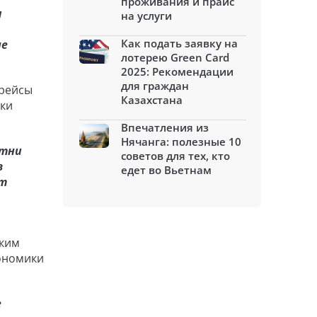
проживания и прайс
м
на услуги
Как подать заявку на
не
лотерею Green Card
2025: Рекомендации
для граждан
арейсы
Казахстана
тки
Впечатления из
Нячанга: полезные 10
отни
советов для тех, кто
в
едет во Вьетнам
ет
ским
ономики
е