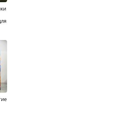
ики
для
тие