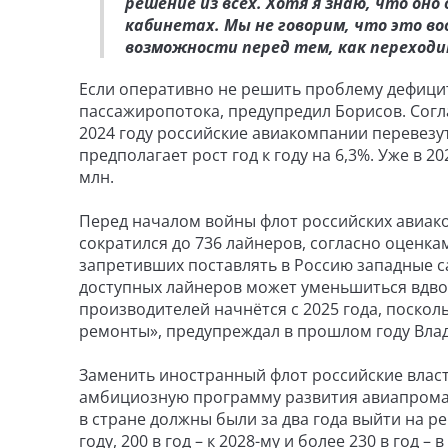
решение из всех. Хотя я знаю, что оно
кабинетах. Мы не говорим, что это во
возможности перед тем, как переход
Если оперативно не решить проблему дефици
пассажиропотока, предупредил Борисов. Согл
2024 году российские авиакомпании перевезут 
предполагает рост год к году на 6,3%. Уже в 20
млн.
Перед началом войны флот российских авиако
сократился до 736 лайнеров, согласно оценка
запретивших поставлять в Россию западные са
доступных лайнеров может уменьшиться вдво
производителей начнётся с 2025 года, поско
ремонты», предупреждал в прошлом году Вла
Заменить иностранный флот российские влас
амбициозную программу развития авиапрома,
в стране должны были за два года выйти на ре
году, 200 в год – к 2028-му и более 230 в год – в