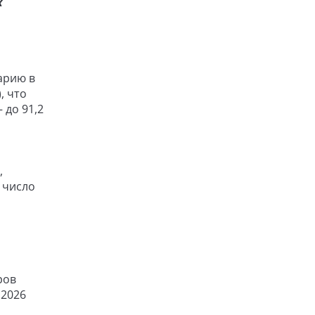
х
арию в
, что
 до 91,2
,
 число
ров
 2026