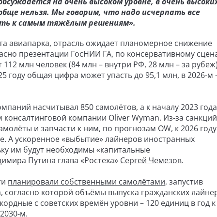
 обсуждается на очень высоком уровне, в очень высоки
обще нельзя. Мы говорим, что надо исчерпать все
ить к самым тяжёлым решениям».
та авиапарка, отрасль ожидает планомерное снижение
асно презентации ГосНИИ ГА, по консервативному сцен
112 млн человек (84 млн – внутри РФ, 28 млн – за рубеж)
25 году общая цифра может упасть до 95,1 млн, в 2026-м –
мпаний насчитывал 850 самолётов, а к началу 2023 года
м консалтинговой компании Oliver Wyman. Из-за санкций
молёты и запчасти к ним, по прогнозам OW, к 2026 году
е. А ускоренное «выбытие» лайнеров иностранных
льку им будут необходимы «капитальные
димира Путина глава «Ростеха»
Сергей Чемезов
.
ти
планировали собственными самолётами
, запустив
 согласно которой объёмы выпуска гражданских лайне
кордные с советских времён уровни – 120 единиц в год к
 2030-м.