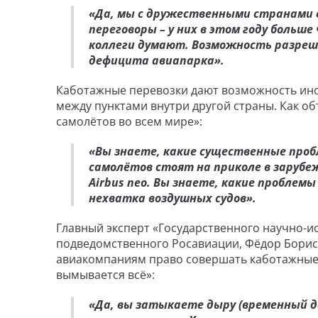
«Да, мы с дружественными странами в
переговоры – у них в этом году больш
коллеги думают. Возможность разреш
дефицита авиапарка».
Каботажные перевозки дают возможность ин
между пунктами внутри другой страны. Как об
самолётов во всем мире»:
«Вы знаете, какие существенные пробле
самолётов стоят на приколе в зарубе
Airbus neo. Вы знаете, какие проблемы
нехватка воздушных судов».
Главный эксперт «Государственного научно-и
подведомственного Росавиации, Фёдор Борисо
авиакомпаниям право совершать каботажные 
вымывается всё»:
«Да, вы затыкаете дыру (временный д