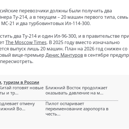
ссийские перевозчики должны были получить два
ера Ту-214, а в текущем – 20 машин первого типа, семь
 MC-21 и два турбовинтовых Ил-114-300.
тить два Ту-214 и один Ил-96-300, и в правительстве пр
шет
The Moscow Times
. В 2025 году вместо изначально
тся выпуск лишь 20 машин. План на 2026 год снижен со
 Первый вице-премьер
Денис Мантуров
в сентябре предупр
 пересмотреть.
и
,
туризм в России
 Китай готовят новые
Ближний Восток продолжает
ы и тр...
оказывать давление на м...
родлевает отмену
Пилот оспаривает
лижний Во...
переименование аэропорта в
честь...