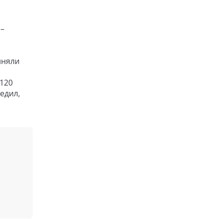
 –
иняли
 120
едил,