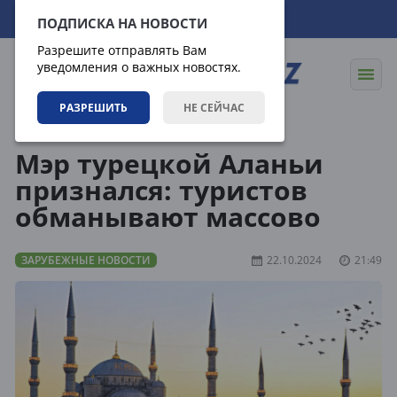
07.08.2026
03:26:05
ПОДПИСКА НА НОВОСТИ
Разрешите отправлять Вам
уведомления о важных новостях.
РАЗРЕШИТЬ
НЕ СЕЙЧАС
Новости
Зарубежные новости
Мэр турецкой Аланьи
признался: туристов
обманывают массово
ЗАРУБЕЖНЫЕ НОВОСТИ
22.10.2024
21:49