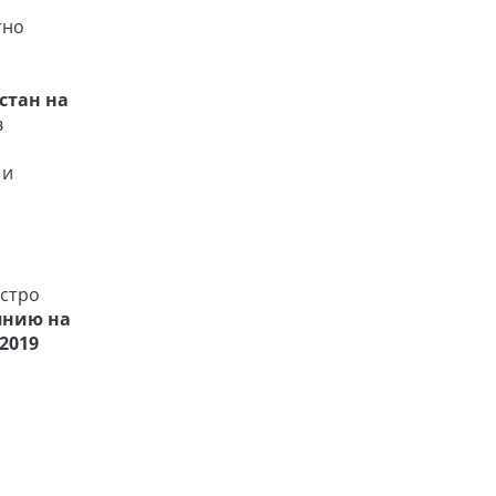
тно
стан на
в
 и
ыстро
янию на
2019