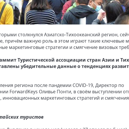
орыми столкнулся Азиатско-Тихоокеанский регион, сей
е, причём важную роль в этом играют такие ключевые 
ые маркетинговые стратегии и смягчение визовых тре
аммит Туристической ассоциации стран Азии и Тих
дставлены убедительные данные о тенденциях разви
ения региона после пандемии COVID-19, Директор по
нии ForwardKeys Оливье Понти, в своём выступлении о
 инновационных маркетинговых стратегий и смягчения
тайских туристов