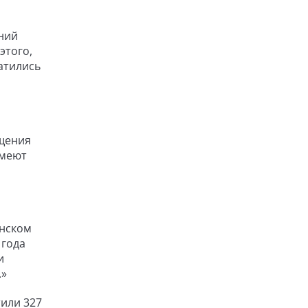
ний
этого,
атились
ощения
имеют
анском
 года
и
.»
тили 327