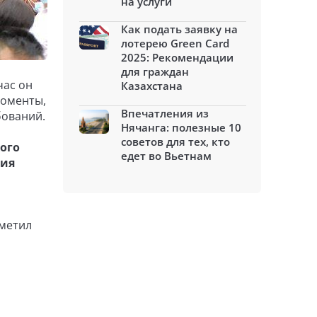
на услуги
Как подать заявку на
лотерею Green Card
2025: Рекомендации
для граждан
час он
Казахстана
моменты,
Впечатления из
бований.
Нячанга: полезные 10
советов для тех, кто
ого
едет во Вьетнам
тия
тметил