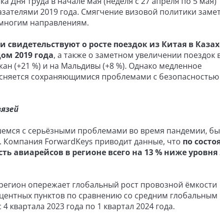
 Дня труда в начале мая (неделя с 27 апреля по 5 мая)
азателями 2019 года. Смягчение визовой политики заме
 многим направлениям.
 свидетельствуют о росте поездок из Китая в Казах
ом 2019 года
, а также о заметном увеличении поездок 
жан (+21 %) и на Мальдивы (+8 %). Однако медленное
ъясняется сохраняющимися проблемами с безопасностью
вязей
вшемся с серьёзными проблемами во время пандемии, б
. Компания ForwardKeys приводит данные, что
по состо
ть авиарейсов в регионе всего на 13 % ниже уровня 
 регион опережает глобальный рост провозной ёмкости
оцентных пунктов по сравнению со средним глобальным
4 квартала 2023 года по 1 квартал 2024 года.