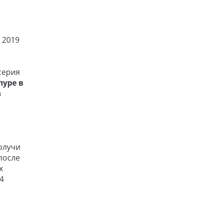
 2019
серия
пуре в
в
олучи
после
х
4