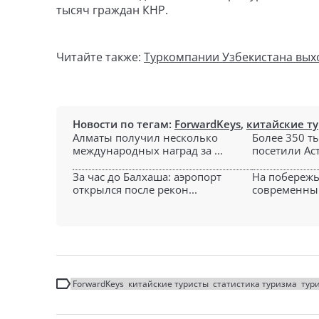
тысяч граждан КНР.
Читайте также:
Туркомпании Узбекистана вых
Новости по тегам:
ForwardKeys
,
китайские т
Алматы получил несколько
Более 350 т
международных наград за ...
посетили Аст
За час до Балхаша: аэропорт
На побережь
открылся после рекон...
современный
ForwardKeys
китайские туристы
статистика туризма
тур