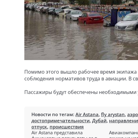
Помимо этого вышло рабочее время экипажа -
соблюдения нормативов труда в авиации. В с
Пассажиры будут обеспечены необходимыми у
Новости по тегам:
Air Astana
,
fly arystan
,
аэр
достопримечательности
,
Дубай
,
направлени
отпуск
,
происшествия
Air Astana представила
Авиакомпани