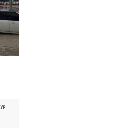
тур
,