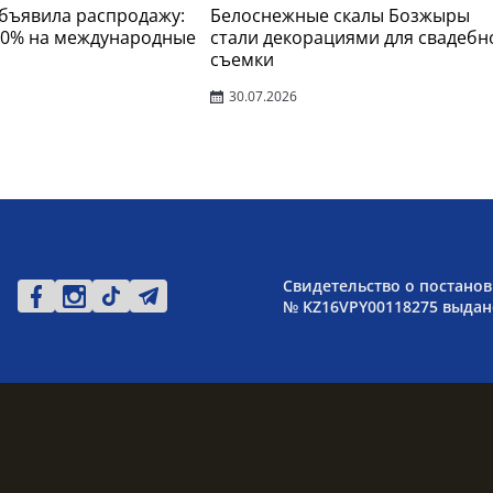
 объявила распродажу:
Белоснежные скалы Бозжыры
30% на международные
стали декорациями для свадебн
съемки
30.07.2026
Свидетельство о постанов
№ KZ16VPY00118275 выдано