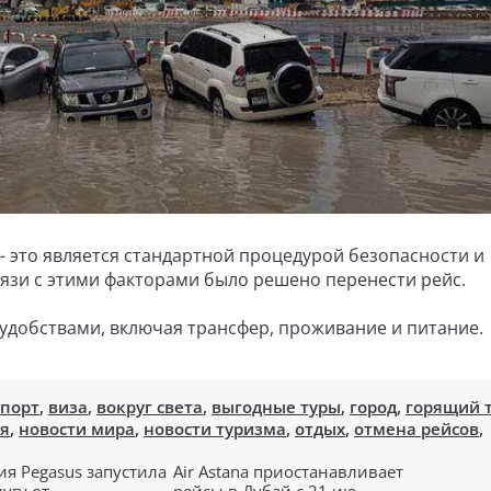
 это является стандартной процедурой безопасности и
вязи с этими факторами было решено перенести рейс.
добствами, включая трансфер, проживание и питание.
опорт
,
виза
,
вокруг света
,
выгодные туры
,
город
,
горящий 
я
,
новости мира
,
новости туризма
,
отдых
,
отмена рейсов
,
я Pegasus запустила
Air Astana приостанавливает