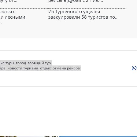
гу от...
рейсы в Дубай с 21 ию...
рются с
Из Тургенского ущелья
и лесными
эвакуировали 58 туристов по...
.
ые туры
город
горящий тур
ира
новости туризма
отдых
отмена рейсов