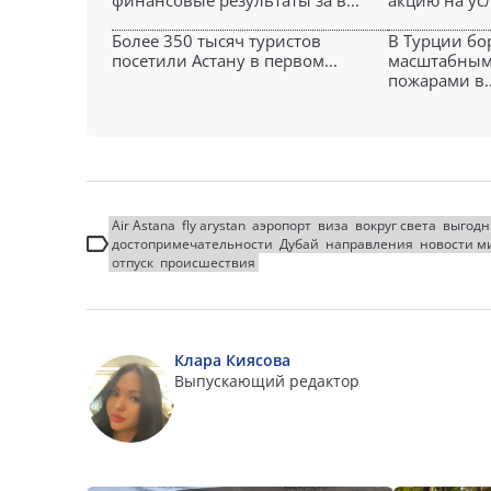
финансовые результаты за в...
акцию на услу
Более 350 тысяч туристов
В Турции бо
посетили Астану в первом...
масштабным
пожарами в..
Air Astana
fly arystan
аэропорт
виза
вокруг света
выгодн
достопримечательности
Дубай
направления
новости м
отпуск
происшествия
Клара Киясова
Выпускающий редактор