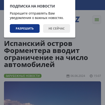
09.08.2026
04:15:33
ПОДПИСКА НА НОВОСТИ
Разрешите отправлять Вам
уведомления о важных новостях.
РАЗРЕШИТЬ
НЕ СЕЙЧАС
Новости
Зарубежные новости
Испанский остров
Форментера вводит
ограничение на число
автомобилей
ЗАРУБЕЖНЫЕ НОВОСТИ
06.06.2024
15:07