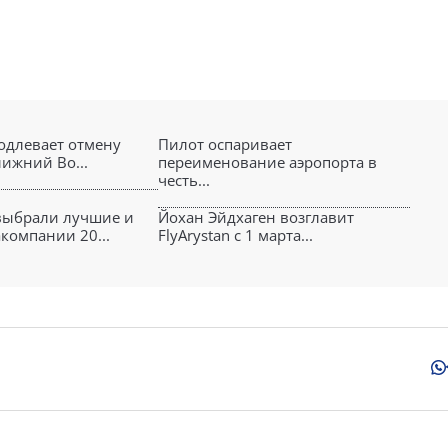
родлевает отмену
Пилот оспаривает
лижний Во...
переименование аэропорта в
честь...
выбрали лучшие и
Йохан Эйдхаген возглавит
компании 20...
FlyArystan с 1 марта...