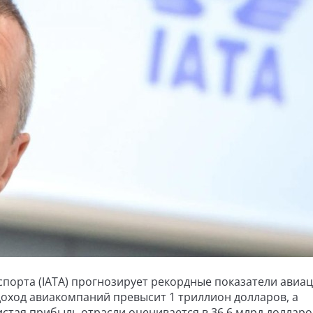
порта (IATA) прогнозирует рекордные показатели авиа
 доход авиакомпаний превысит 1 триллион долларов, а
истая прибыль отрасли оценивается в 36,6 млрд долларо