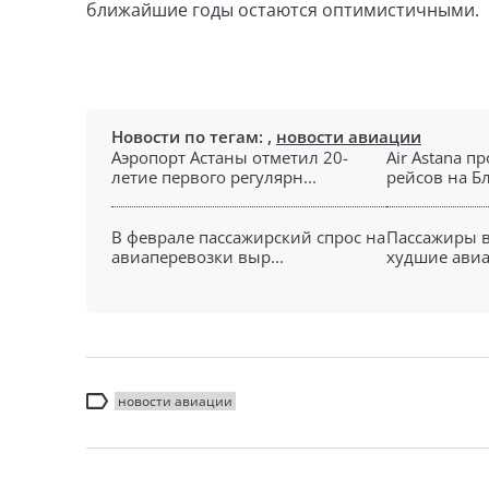
ближайшие годы остаются оптимистичными.
Новости по тегам:
,
новости авиации
Аэропорт Астаны отметил 20-
Air Astana п
летие первого регулярн...
рейсов на Б
В феврале пассажирский спрос на
Пассажиры 
авиаперевозки выр...
худшие авиа
новости авиации