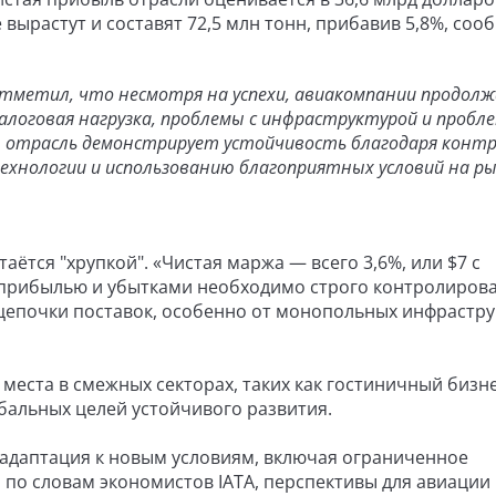
вырастут и составят 72,5 млн тонн, прибавив 5,8%, соо
отметил, что несмотря на успехи, авиакомпании продо
логовая нагрузка, проблемы с инфраструктурой и пробле
е, отрасль демонстрирует устойчивость благодаря конт
технологии и использованию благоприятных условий на р
ётся "хрупкой". «Чистая маржа — всего 3,6%, или $7 с
у прибылью и убытками необходимо строго контролиров
 цепочки поставок, особенно от монопольных инфрастр
места в смежных секторах, таких как гостиничный бизне
бальных целей устойчивого развития.
адаптация к новым условиям, включая ограниченное
 по словам экономистов IATA, перспективы для авиации 