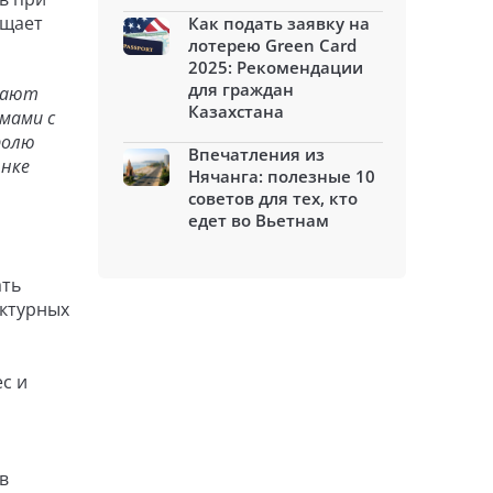
бщает
Как подать заявку на
лотерею Green Card
2025: Рекомендации
для граждан
лжают
Казахстана
мами с
ролю
Впечатления из
ынке
Нячанга: полезные 10
советов для тех, кто
едет во Вьетнам
ать
уктурных
с и
в