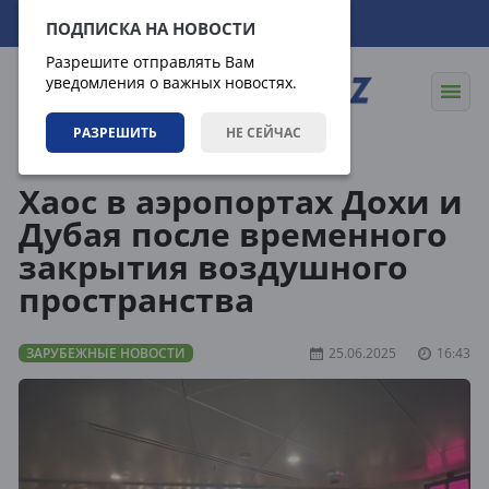
08.08.2026
12:23:23
ПОДПИСКА НА НОВОСТИ
Разрешите отправлять Вам
уведомления о важных новостях.
РАЗРЕШИТЬ
НЕ СЕЙЧАС
Новости
Зарубежные новости
Хаос в аэропортах Дохи и
Дубая после временного
закрытия воздушного
пространства
ЗАРУБЕЖНЫЕ НОВОСТИ
25.06.2025
16:43