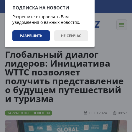
07.08.2026
13:12:22
ПОДПИСКА НА НОВОСТИ
Разрешите отправлять Вам
уведомления о важных новостях.
РАЗРЕШИТЬ
НЕ СЕЙЧАС
Новости
Зарубежные новости
Глобальный диалог
лидеров: Инициатива
WTTC позволяет
получить представление
о будущем путешествий
и туризма
ЗАРУБЕЖНЫЕ НОВОСТИ
11.10.2024
09:57