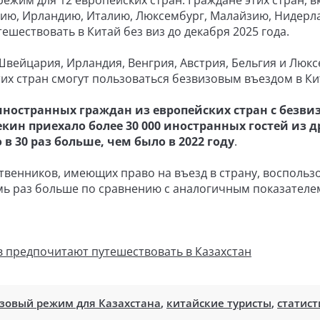
режим для 12 европейских стран. Граждане этих стран, 
рию, Ирландию, Италию, Люксембург, Малайзию, Нидерл
шествовать в Китай без виз до декабря 2025 года.
вейцария, Ирландия, Венгрия, Австрия, Бельгия и Люкс
тих стран смогут пользоваться безвизовым въездом в Ки
0 иностранных граждан из европейских стран с безв
екин приехало более 30 000 иностранных гостей из д
 в 30 раз больше, чем было в 2022 году
.
твенников, имеющих право на въезд в страну, воспольз
мь раз больше по сравнению с аналогичным показателе
в предпочитают путешествовать в Казахстан
зовый режим для Казахстана
,
китайские туристы
,
статист