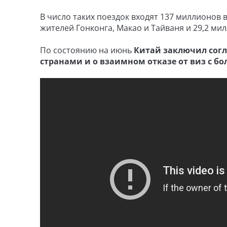
В число таких поездок входят 137 миллионов 
жителей Гонконга, Макао и Тайваня и 29,2 ми
По состоянию на июнь
Китай заключил согл
странами и о взаимном отказе от виз с бо