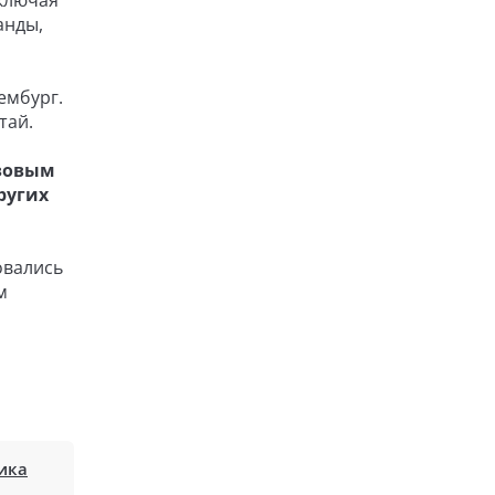
включая
анды,
ембург.
тай.
изовым
ругих
овались
м
ика