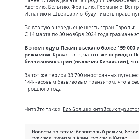
Ранее Китай в два этапа продлил безвизовый 
Австрию, Бельгию, Францию, Германию, Венг
Испанию и Швейцарию, будут иметь право путе
Во вторую очередь ещё шесть стран Европы: Ш
С 14 марта по 30 ноября 2024 года граждане э
В этом году в Пекин въехало более 159 00
режимом
. Кроме того,
за тот же период в П
безвизовых стран (включая Казахстан), что
За тот же период 33 700 иностранных путешес
144-часовым безвизовым транзитом, что в се
прошлого года.
Читайте также:
Все больше китайских туристо
Новости по тегам:
безвизовый режим
,
безви
туризма
,
туризм в Азии
,
туризм в Китае