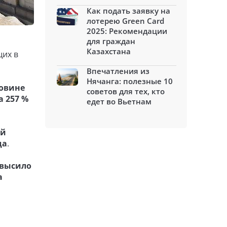
Как подать заявку на
лотерею Green Card
2025: Рекомендации
для граждан
Казахстана
щих в
Впечатления из
Нячанга: полезные 10
ловине
советов для тех, кто
а 257 %
едет во Вьетнам
ай
да
.
евысило
а