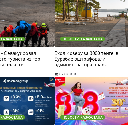
 КАЗАХСТАНА
НОВОСТИ КАЗАХСТАНА
МЧС эвакуировал
Вход к озеру за 3000 тенге: в
го туриста из гор
Бурабае оштрафовали
ой области
администратора пляжа
07.08.2026
 КАЗАХСТАНА
НОВОСТИ КАЗАХСТАНА