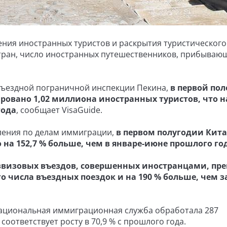
чения иностранных туристов и раскрытия туристического
стран, число иностранных путешественников, прибываю
въездной пограничной инспекции Пекина,
в первой по
ировано 1,02 миллиона иностранных туристов, что н
года
, сообщает VisaGuide.
ления по делам иммиграции,
в первом полугодии Кит
 на 152,7 % больше, чем в январе-июне прошлого го
звизовых въездов, совершенных иностранцами, пр
го числа въездных поездок и на 190 % больше, чем з
 Национальная иммиграционная служба обработала 287
оответствует росту в 70,9 % с прошлого года.