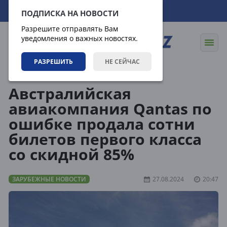
07.08.2026
20:24:54
ПОДПИСКА НА НОВОСТИ
Разрешите отправлять Вам
уведомления о важных новостях.
РАЗРЕШИТЬ
НЕ СЕЙЧАС
Новости
Зарубежные новости
Австралийская
авиакомпания Qantas по
ошибке продала сотни
билетов первого класса
со скидной 85%
ЗАРУБЕЖНЫЕ НОВОСТИ
27.08.2024
20:47