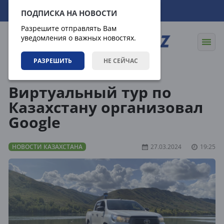
08.08.2026
08:13:20
ПОДПИСКА НА НОВОСТИ
Разрешите отправлять Вам
уведомления о важных новостях.
РАЗРЕШИТЬ
НЕ СЕЙЧАС
Новости
Новости Казахстана
Виртуальный тур по
Казахстану организовал
Google
НОВОСТИ КАЗАХСТАНА
27.03.2024
19:25