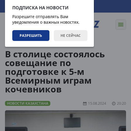
08.08.2026
20:46:29
ПОДПИСКА НА НОВОСТИ
Разрешите отправлять Вам
уведомления о важных новостях.
РАЗРЕШИТЬ
НЕ СЕЙЧАС
Новости
Новости Казахстана
В столице состоялось
совещание по
подготовке к 5-м
Всемирным играм
кочевников
НОВОСТИ КАЗАХСТАНА
15.08.2024
20:20