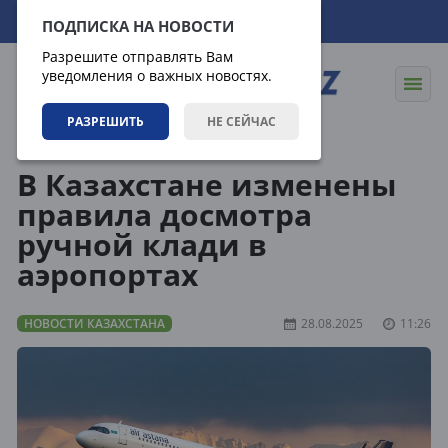
06.08.2026
22:23:45
ПОДПИСКА НА НОВОСТИ
Разрешите отправлять Вам
уведомления о важных новостях.
РАЗРЕШИТЬ
НЕ СЕЙЧАС
Новости
Новости Казахстана
В Казахстане изменены
правила досмотра
ручной клади в
аэропортах
НОВОСТИ КАЗАХСТАНА
28.08.2025
11:26