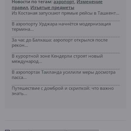
Новости по тегам:
аэропорт
,
Изменение
правил
,
Изъятые предметы
Из Костаная запускают прямые рейсы в Ташкент...
В аэропорту Урджара начнётся модернизация
термина...
За час до Балхаша: аэропорт открылся после
рекон...
В курортной зоне Кендерли строят новый
международ...
В аэропортах Таиланда усилили меры досмотра
пасса...
Путешествие с домброй и скрипкой: что важно
знать...