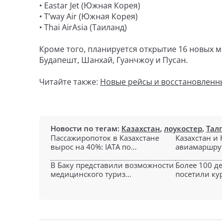
• Eastar Jet (Южная Корея)
• T’way Air (Южная Корея)
• Thai AirAsia (Таиланд)
Кроме того, планируется открытие 16 новых 
Будапешт, Шанхай, Гуанчжоу и Пусан.
Читайте также:
Новые рейсы и восстановленн
Новости по тегам:
Казахстан
,
лоукостер
,
Тал
Пассажиропоток в Казахстане
Казахстан и
вырос на 40%: IATA по...
авиамаршрут
В Баку представили возможности
Более 100 д
медицинского туриз...
посетили кур