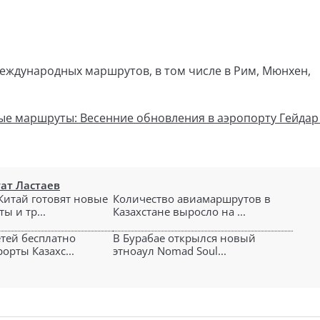
международных маршрутов, в том числе в Рим, Мюнхен,
ые маршруты: Весенние обновления в аэропорту Гейдар
гат Ластаев
 Китай готовят новые
Количество авиамаршрутов в
ы и тр...
Казахстане выросло на ...
етей бесплатно
В Бурабае открылся новый
орты Казахс...
этноаул Nomad Soul...