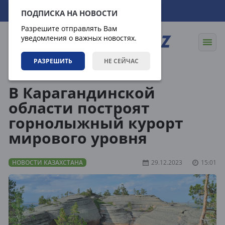
07.08.2026
03:09:39
ПОДПИСКА НА НОВОСТИ
Разрешите отправлять Вам
уведомления о важных новостях.
РАЗРЕШИТЬ
НЕ СЕЙЧАС
Новости
Новости Казахстана
В Карагандинской
области построят
горнолыжный курорт
мирового уровня
НОВОСТИ КАЗАХСТАНА
29.12.2023
15:01